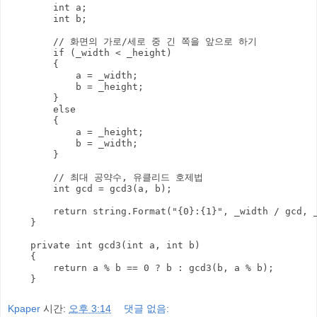
        int a;

        int b;

        // 화면의 가로/세로 중 긴 쪽을 앞으로 하기

        if (_width < _height)

        {

            a = _width;

            b = _height;

        }

        else

        {

            a = _height;

            b = _width;

        }

        // 최대 공약수, 유클리드 호제법

        int gcd = gcd3(a, b);

        return string.Format("{0}:{1}", _width / gcd, _
    }

    private int gcd3(int a, int b)

    {

        return a % b == 0 ? b : gcd3(b, a % b);

Kpaper
시간:
오후 3:14
댓글 없음: