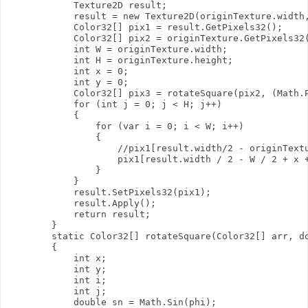
            Texture2D result;

            result = new Texture2D(originTexture.width,
            Color32[] pix1 = result.GetPixels32();

            Color32[] pix2 = originTexture.GetPixels32(
            int W = originTexture.width;

            int H = originTexture.height;

            int x = 0;

            int y = 0;

            Color32[] pix3 = rotateSquare(pix2, (Math.P
            for (int j = 0; j < H; j++)

            {

                for (var i = 0; i < W; i++)

                {

                    //pix1[result.width/2 - originText
                    pix1[result.width / 2 - W / 2 + x +
                }

            }

            result.SetPixels32(pix1);

            result.Apply();

            return result;

        }

        static Color32[] rotateSquare(Color32[] arr, do
        {

            int x;

            int y;

            int i;

            int j;

            double sn = Math.Sin(phi);
