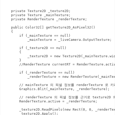
    private Texture2D _texture2D;

    private Texture _mainTexture;

    private RenderTexture _renderTexture;

    public Color32[] getTexture2D_AsPixel32()

    {

        if (_mainTexture == null)

            _mainTexture = _liveCamera.OutputTexture;

        if (_texture2D == null)

        {

            _texture2D = new Texture2D(_mainTexture.wid
        }

        //RenderTexture currentRT = RenderTexture.activ
        if (_renderTexture == null)

            _renderTexture = new RenderTexture(_mainTex
        // mainTexture 의 픽셀 정보를 renderTexture 로 카피
        Graphics.Blit(_mainTexture, _renderTexture);

        // renderTexture 의 픽셀 정보를 근거로 texture2D
        RenderTexture.active = _renderTexture;

        _texture2D.ReadPixels(new Rect(0, 0, _renderTex
        _texture2D.Apply();
