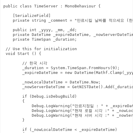
public class TimeServer : MonoBehaviour {

    [SerializeField]

    private string _comment = "만료시킬 날짜를 적으세요 (
    public int _yyyy, _mm, _dd;

    private DateTime _expireDateTime, _nowServerDateTim
    private TimeSpan _duration;

 // Use this for initialization

 void Start () {

        // 한국 시각

        _duration = System.TimeSpan.FromHours(9);

        _expireDateTime = new DateTime(Mathf.Clamp(_yyy
        _nowLocalDateTime = DateTime.Now;

        _nowServerDateTime = GetNISTDate().Add(_duratio
        if (Debug.isDebugBuild)

        {

            Debug.LogWarning("만료지정일 : " + _expireDat
            Debug.LogWarning("현재 로컬 시각 :" + _nowLoca
            Debug.LogWarning("현재 서버 시각 :" + _nowServ
        }

        if (_nowLocalDateTime < _expireDateTime)
