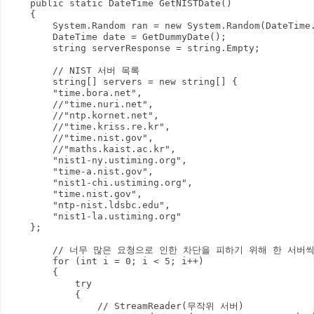
    public static DateTime GetNISTDate()

    {

        System.Random ran = new System.Random(DateTime.
        DateTime date = GetDummyDate();

        string serverResponse = string.Empty;

        // NIST 서버 목록

        string[] servers = new string[] {

        "time.bora.net",

        //"time.nuri.net",

        //"ntp.kornet.net",

        //"time.kriss.re.kr",

        //"time.nist.gov",

        //"maths.kaist.ac.kr",

        "nist1-ny.ustiming.org",

        "time-a.nist.gov",

        "nist1-chi.ustiming.org",

        "time.nist.gov",

        "ntp-nist.ldsbc.edu",

        "nist1-la.ustiming.org"

    };

        // 너무 많은 요청으로 인한 차단을 피하기 위해 한 서버씩
        for (int i = 0; i < 5; i++)

        {

            try

            {

                // StreamReader(무작위 서버)
