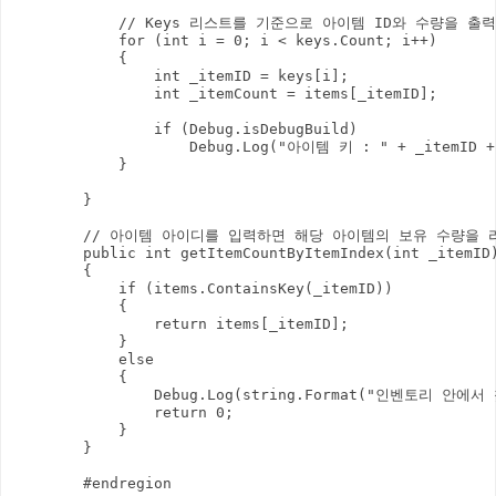
            // Keys 리스트를 기준으로 아이템 ID와 수량을 출력
            for (int i = 0; i < keys.Count; i++)

            {

                int _itemID = keys[i];

                int _itemCount = items[_itemID];

                if (Debug.isDebugBuild)

                    Debug.Log("아이템 키 : " + _it
            }

        }

        // 아이템 아이디를 입력하면 해당 아이템의 보유 수량을 
        public int getItemCountByItemIndex(int _itemID)
        {

            if (items.ContainsKey(_itemID))

            {

                return items[_itemID];

            }

            else

            {

                Debug.Log(string.Format("인벤토리 안
                return 0;

            }

        }

        #endregion
