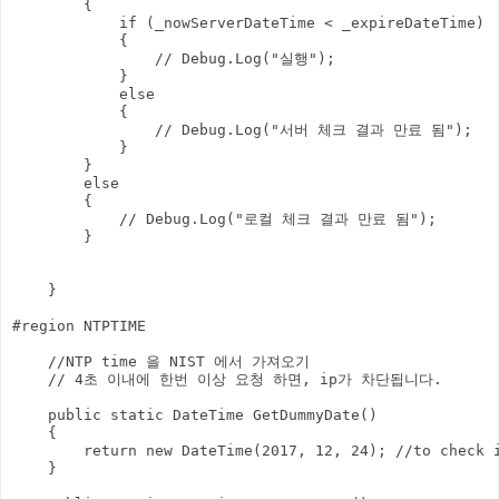
        {

            if (_nowServerDateTime < _expireDateTime)

            {

                // Debug.Log("실행");

            }

            else

            {

                // Debug.Log("서버 체크 결과 만료 됨");

            }

        }

        else

        {

            // Debug.Log("로컬 체크 결과 만료 됨");

        }

    }

#region NTPTIME

    //NTP time 을 NIST 에서 가져오기

    // 4초 이내에 한번 이상 요청 하면, ip가 차단됩니다.

    public static DateTime GetDummyDate()

    {

        return new DateTime(2017, 12, 24); //to check i
    }
