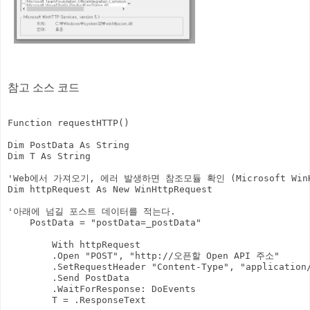
참고 소스 코드
Function requestHTTP()

Dim PostData As String

Dim T As String

'Web에서 가져오기, 에러 발생하면 참조모듈 확인 (Microsoft WinH
Dim httpRequest As New WinHttpRequest

'아래에 넘길 포스트 데이터를 적는다.

    PostData = "postData=_postData" 

        With httpRequest

        .Open "POST", "http://오픈할 Open API 주소"

        .SetRequestHeader "Content-Type", "application/
        .Send PostData

        .WaitForResponse: DoEvents

        T = .ResponseText
