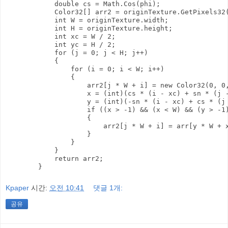
            double cs = Math.Cos(phi);

            Color32[] arr2 = originTexture.GetPixels32(
            int W = originTexture.width;

            int H = originTexture.height;

            int xc = W / 2;

            int yc = H / 2;

            for (j = 0; j < H; j++)

            {

                for (i = 0; i < W; i++)

                {

                    arr2[j * W + i] = new Color32(0, 0,
                    x = (int)(cs * (i - xc) + sn * (j -
                    y = (int)(-sn * (i - xc) + cs * (j 
                    if ((x > -1) && (x < W) && (y > -1)
                    {

                        arr2[j * W + i] = arr[y * W + x
                    }

                }

            }

            return arr2;

Kpaper
시간:
오전 10:41
댓글 1개:
공유