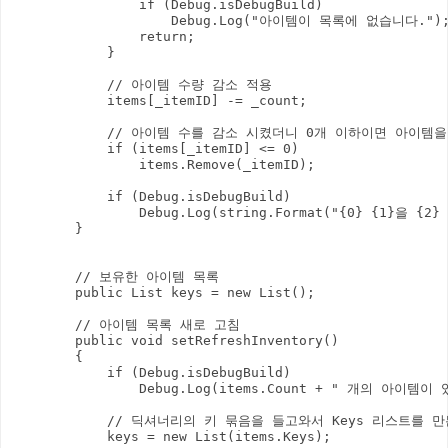
                if (Debug.isDebugBuild)

                    Debug.Log("아이템이 목록에 없습니다.");
                return;

            }

            // 아이템 수량 감소 적용

            items[_itemID] -= _count;

            // 아이템 수를 감소 시켰더니 0개 이하이면 아이템
            if (items[_itemID] <= 0)

                items.Remove(_itemID);

            if (Debug.isDebugBuild)

                Debug.Log(string.Format("{0} {1}을 {2
        }

        // 보유한 아이템 목록

        public List
 keys = new List
();

        // 아이템 목록 새로 고침

        public void setRefreshInventory()

        {

            if (Debug.isDebugBuild)

                Debug.Log(items.Count + " 개의 아이템이 
            // 딕셔너리의 키 묶음을 들고와서 Keys 리스트를 만
            keys = new List
(items.Keys);
