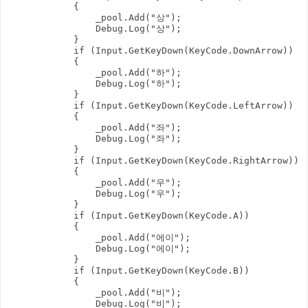
            {

                _pool.Add("상");

                Debug.Log("상");

            }

            if (Input.GetKeyDown(KeyCode.DownArrow))

            {

                _pool.Add("하");

                Debug.Log("하");

            }

            if (Input.GetKeyDown(KeyCode.LeftArrow))

            {

                _pool.Add("좌");

                Debug.Log("좌");

            }

            if (Input.GetKeyDown(KeyCode.RightArrow))

            {

                _pool.Add("우");

                Debug.Log("우");

            }

            if (Input.GetKeyDown(KeyCode.A))

            {

                _pool.Add("에이");

                Debug.Log("에이");

            }

            if (Input.GetKeyDown(KeyCode.B))

            {

                _pool.Add("비");

                Debug.Log("비");
