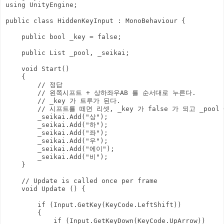
using UnityEngine;

public class HiddenKeyInput : MonoBehaviour {

    public bool _key = false;

    public List
 _pool, _seikai;

    void Start()

    {

        // 정답

        // 왼쪽시프트 + 상하좌우AB 를 순서대로 누른다.

        // _key 가 트루가 된다.

        // 시프트를 떼면 리셋, _key 가 false 가 되고 _po
        _seikai.Add("상");

        _seikai.Add("하");

        _seikai.Add("좌");

        _seikai.Add("우");

        _seikai.Add("에이");

        _seikai.Add("비");

    }

    // Update is called once per frame

    void Update () {

        if (Input.GetKey(KeyCode.LeftShift))

        {

            if (Input.GetKeyDown(KeyCode.UpArrow))
