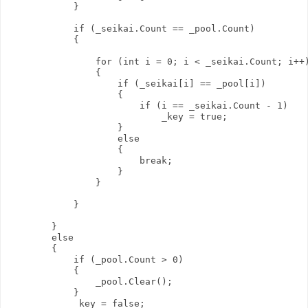
            }

            if (_seikai.Count == _pool.Count)

            {

                for (int i = 0; i < _seikai.Count; i++)
                {

                    if (_seikai[i] == _pool[i])

                    {

                        if (i == _seikai.Count - 1)

                            _key = true;

                    }

                    else

                    {

                        break;

                    }

                }

            }

        }

        else

        {

            if (_pool.Count > 0)

            {

                _pool.Clear();

            }

            _key = false;
