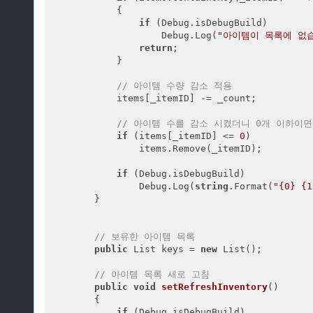
            {

if
 (Debug.isDebugBuild)

                    Debug.Log(
"아이템이 목록에 없습
return
;

            }

// 아이템 수량 감소 적용
            items[_itemID] -= _count;

// 아이템 수를 감소 시켰더니 0개 이하이
if
 (items[_itemID] <= 
0
)

                items.Remove(_itemID);

if
 (Debug.isDebugBuild)

                Debug.Log(
string
.Format(
"{0} {
        }

// 보유한 아이템 목록
public
 List
 keys = 
new
 List
();

// 아이템 목록 새로 고침
public
void
setRefreshInventory
(
)

{

if
 (Debug.isDebugBuild)
