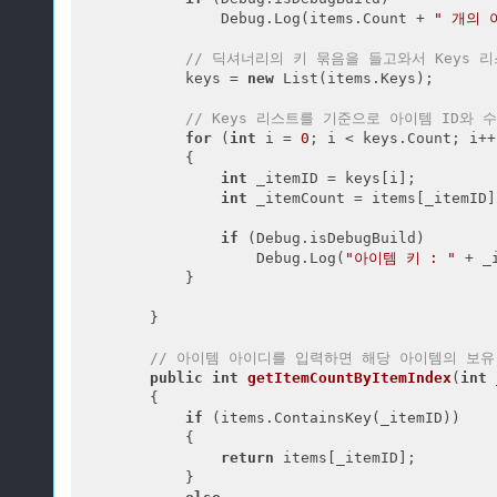
                Debug.Log(items.Count + 
" 개의 
// 딕셔너리의 키 묶음을 들고와서 Keys 
            keys = 
new
 List
(items.Keys);

// Keys 리스트를 기준으로 아이템 ID와 
for
 (
int
 i = 
0
; i < keys.Count; i++)
            {

int
 _itemID = keys[i];

int
 _itemCount = items[_itemID];
if
 (Debug.isDebugBuild)

                    Debug.Log(
"아이템 키 : "
 + _
            }

        }

// 아이템 아이디를 입력하면 해당 아이템의 보유
public
int
getItemCountByItemIndex
(
int
 
{

if
 (items.ContainsKey(_itemID))

            {

return
 items[_itemID];

            }
