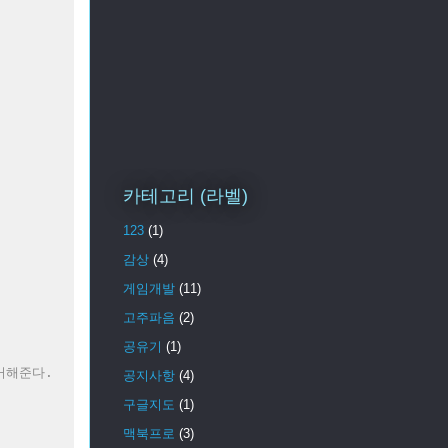
카테고리 (라벨)
123
(1)
감상
(4)
게임개발
(11)
고주파음
(2)
공유기
(1)
거해준다.
공지사항
(4)
구글지도
(1)
맥북프로
(3)