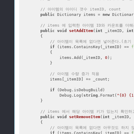
// 아이템의 아이디 갯수 itemID, count
public
 Dictionary
 items = 
new
 Dictionar
// items 에 입력한 아이템 ID와 카운트를 더해준
public
void
setAddItem
(
int
 _itemID, 
int
{

// 아이템이 목록에 없다면 넣어준다.(초기 
if
 (items.ContainsKey(_itemID) == 
f
            {

                items.Add(_itemID, 
0
);

            }

// 아이템 수량 증가 적용
            items[_itemID] += _count;

if
 (Debug.isDebugBuild)

                Debug.Log(
string
.Format(
"{0} {
        }

// items 에서 해당 아이템 키가 있는지 확인
public
void
setRemoveItem
(
int
 _itemID, 
{

// 아이템이 목록에 없다면 아무것도 하지 
if
 (items.ContainsKey(_itemID) == 
f