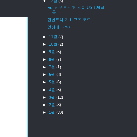
▼
12월
(3)
Rufus 윈도우 10 설치 USB 제작
툴
인벤토리 기초 구조 코드
열정에 대해서
►
11월
(7)
►
10월
(2)
►
9월
(5)
►
8월
(7)
►
7월
(1)
►
6월
(3)
►
5월
(6)
►
4월
(5)
►
3월
(12)
►
2월
(8)
►
1월
(30)