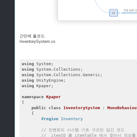
간만에 풀코드.
InventorySystem.cs
using
using
using
using
using
 Kpaper;

namespace
Kpaper
{

public
class
InventorySystem
 : 
MonoBehaviou
    {

#
region
 Inventory
// 인벤토리 시스템 기초 구조만 담긴 코드
// _itemID 를 itemTable 에서 찾아서 