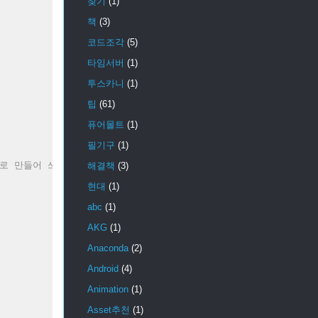
찾기
(1)
책
(3)
코드조각
(5)
타임서버
(1)
투스카니
(1)
팁
(61)
퓨어몰트
(1)
필기구
(1)
트로 만들어 쓰던가 하면 관리하기 편하다.
해결책
(3)
현대
(1)
abc
(1)
AKG
(1)
Anaconda
(2)
Android
(4)
Animation
(1)
Asset추천
(1)