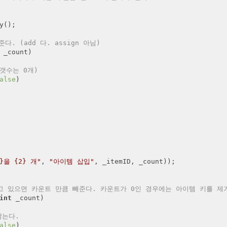
y
();

다. (add 다. assign 아님)
 _count
)

갯수는 0개)
alse
)

1}을 {2} 개"
, 
"아이템 삽입"
, _itemID, _count));

하고 있으면 카운트 만큼 빼준다. 카운트가 0인 경우에는 아이템 키를 제
int
 _count
)

않는다.
alse
)
