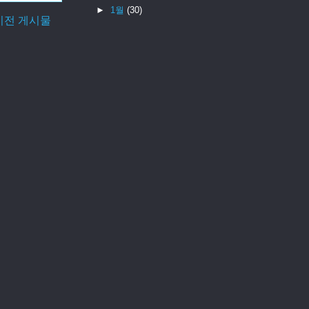
►
1월
(30)
이전 게시물