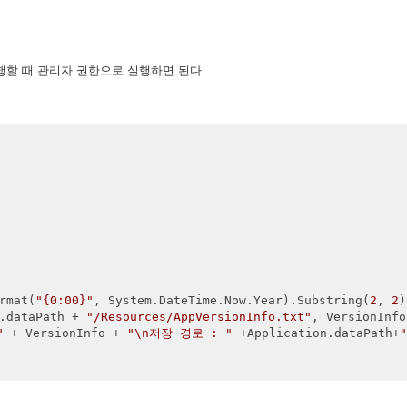
행할 때 관리자 권한으로 실행하면 된다.
rmat(
"{0:00}"
, System.DateTime.Now.Year).Substring(
2
, 
2
)
.dataPath + 
"/Resources/AppVersionInfo.txt"
, VersionInfo
"
 + VersionInfo + 
"\n저장 경로 : "
 +Application.dataPath+
"