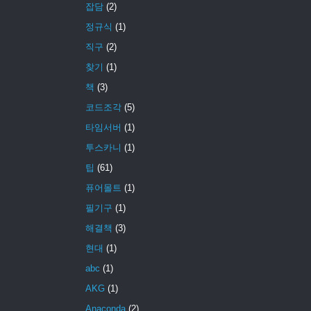
잡담
(2)
정규식
(1)
직구
(2)
찾기
(1)
책
(3)
코드조각
(5)
타임서버
(1)
투스카니
(1)
팁
(61)
퓨어몰트
(1)
필기구
(1)
해결책
(3)
현대
(1)
abc
(1)
AKG
(1)
Anaconda
(2)