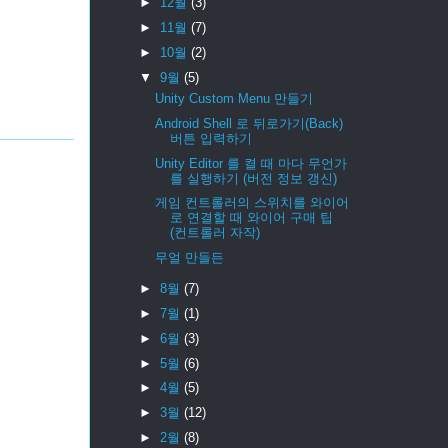
►
12월
(3)
►
11월
(7)
►
10월
(2)
▼
9월
(5)
Unity Custom Menu 만들기
Android Shell 로 뒤로가기(Back)
버튼 입력하기
Unity Editor 를 켤 때 마다 무언가
를 실행하기 (버전 정보 갱신)
게임 컨트롤러의 스위치를 와이어
로 연결할 때 와이어 구매 팁
(컨트롤러 자작)
무얼 만들든
►
8월
(7)
►
7월
(1)
►
6월
(3)
►
5월
(6)
►
4월
(5)
►
3월
(12)
►
2월
(8)