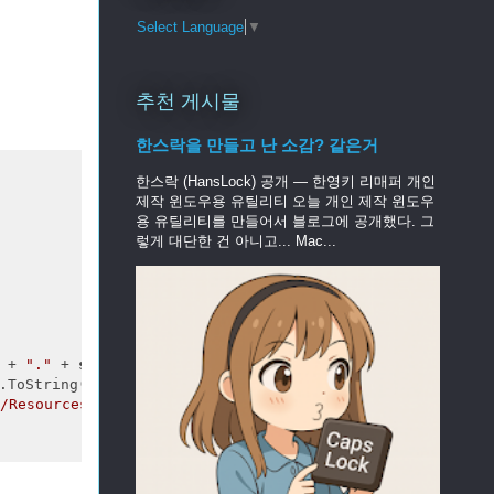
Select Language
▼
추천 게시물
한스락을 만들고 난 소감? 같은거
한스락 (HansLock) 공개 — 한영키 리매퍼 개인
제작 윈도우용 유틸리티 오늘 개인 제작 윈도우
용 유틸리티를 만들어서 블로그에 공개했다. 그
렇게 대단한 건 아니고... Mac...
 + 
"."
 + 
string
.Format(
"{0:00}"
, System.DateTime.Now.Mon
.ToString());

/Resources/AppVersionInfo.txt"
);
