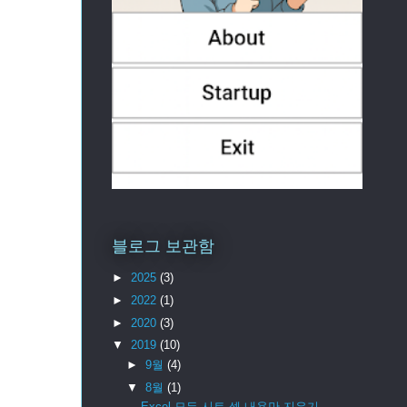
블로그 보관함
►
2025
(3)
►
2022
(1)
►
2020
(3)
▼
2019
(10)
►
9월
(4)
▼
8월
(1)
Excel 모든 시트 셀 내용만 지우기