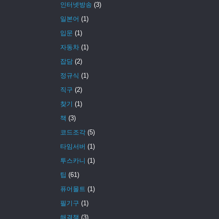
인터넷방송
(3)
일본어
(1)
입문
(1)
자동차
(1)
잡담
(2)
정규식
(1)
직구
(2)
찾기
(1)
책
(3)
코드조각
(5)
타임서버
(1)
투스카니
(1)
팁
(61)
퓨어몰트
(1)
필기구
(1)
해결책
(3)