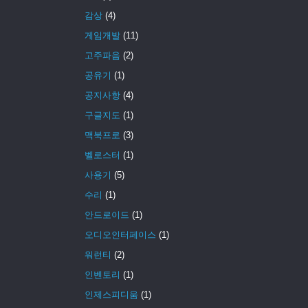
감상
(4)
게임개발
(11)
고주파음
(2)
공유기
(1)
공지사항
(4)
구글지도
(1)
맥북프로
(3)
벨로스터
(1)
사용기
(5)
수리
(1)
안드로이드
(1)
오디오인터페이스
(1)
워런티
(2)
인벤토리
(1)
인제스피디움
(1)