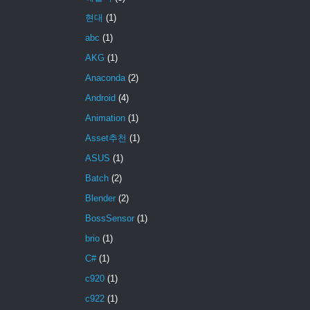
현대
(1)
abc
(1)
AKG
(1)
Anaconda
(2)
Android
(4)
Animation
(1)
Asset추천
(1)
ASUS
(1)
Batch
(2)
Blender
(2)
BossSensor
(1)
brio
(1)
C#
(1)
c920
(1)
c922
(1)